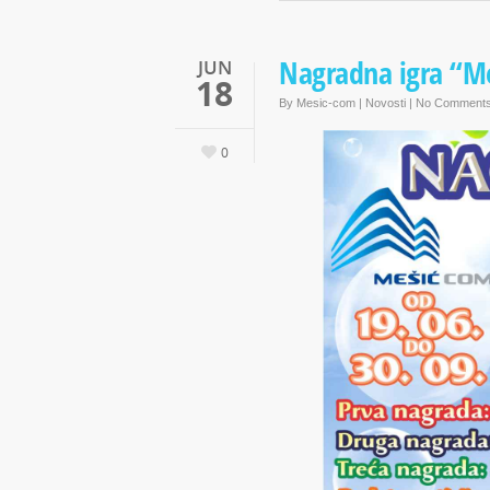
Nagradna igra “Me
JUN
18
By
Mesic-com
|
Novosti
|
No Comment
0