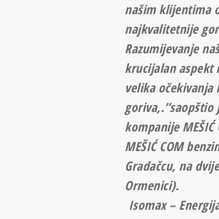
našim klijentima
najkvalitetnije go
Razumijevanje naš
krucijalan aspekt
velika očekivanja
goriva,.’’saopštio
kompanije MEŠIĆ
MEŠIĆ COM benzin
Gradačcu, na dvij
Ormenici).
Isomax – Energija