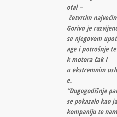
otal –
četvrtim najvećim
Gorivo je razvijen
se njegovom upot
age i potrošnje t
k motora čak i
u ekstremnim uslo
e.
‘’Dugogodišnje pa
se pokazalo kao j
kompaniju te nam 