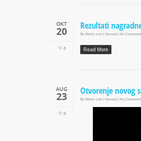
Rezultati nagradn
OKT
20
By
Mesic-com
|
Novosti
|
No Comment
0
Read More
Otvorenje novog 
AUG
23
By
Mesic-com
|
Novosti
|
No Comment
0