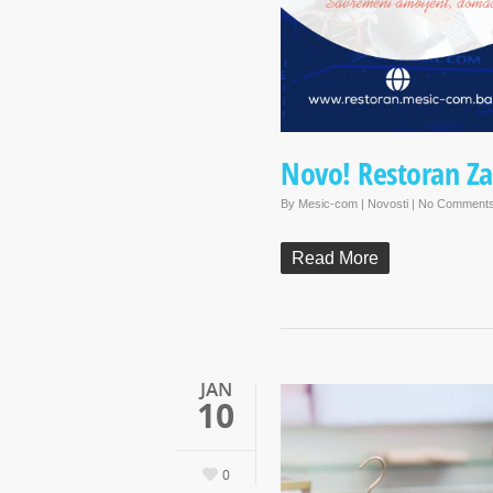
Novo! Restoran Z
By
Mesic-com
|
Novosti
|
No Comment
Read More
JAN
10
0