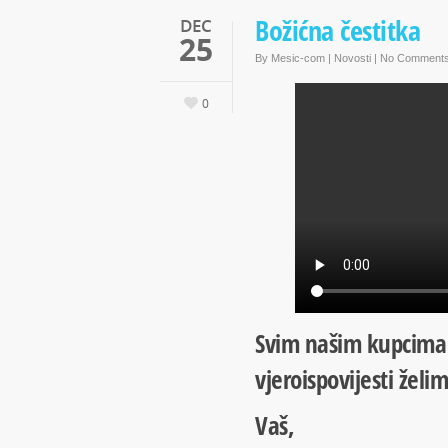
Božićna čestitka
DEC
25
By
Mesic-com
|
Novosti
|
No Comment
0
Svim našim kupcima 
vjeroispovijesti želi
Vaš,