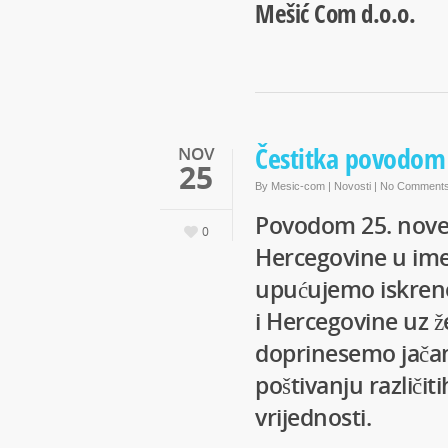
Mešić Com d.o.o.
Čestitka povodom
NOV
25
By
Mesic-com
|
Novosti
|
No Comment
Povodom 25. nove
0
Hercegovine u ime
upućujemo iskrene
i Hercegovine uz ž
doprinesemo jačanj
poštivanju različit
vrijednosti.