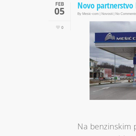
Novo partnerstvo
FEB
05
By
Mesic-com
|
Novosti
|
No Comment
0
Na benzinskim