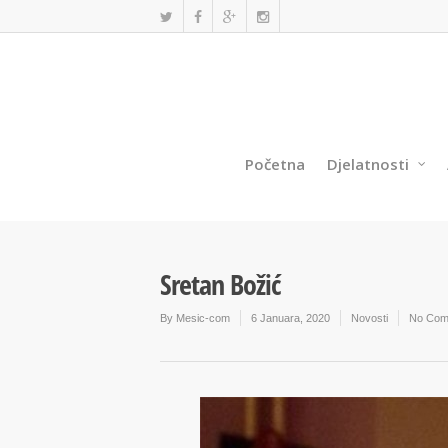
Početna
Djelatnosti
Sretan Božić
By
Mesic-com
6 Januara, 2020
Novosti
No Com