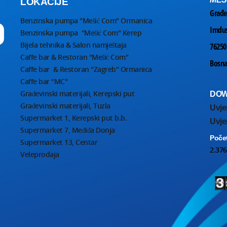
LOKACIJE
Građe
Benzinska pumpa "Mešić Com" Ormanica
Imdus
Benzinska pumpa "Mešić Com" Kerep
Bijela tehnika & Salon namještaja
76250
Caffe bar & Restoran "Mešić Com"
Bosna
Caffe bar & Restoran "Zagreb" Ormanica
Caffe bar "MC"
Građevinski materijali, Kerepski put
DOW
Građevinski materijali, Tuzla
Uvje
Supermarket 1, Kerepski put b.b.
Uvjer
Supermarket 7, Međiđa Donja
Počet
Supermarket 13, Centar
2.37
Veleprodaja