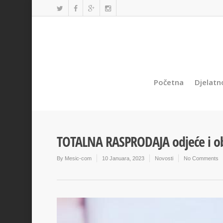
Početna
Djelatn
TOTALNA RASPRODAJA odjeće i o
By
Mesic-com
10 Januara, 2023
Novosti
No Comments