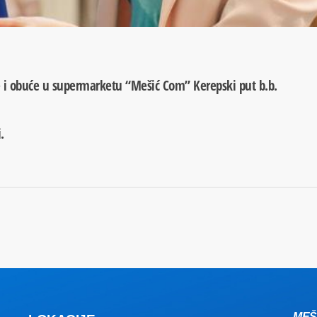
će i obuće u supermarketu “Mešić Com” Kerepski put b.b.
.
MEŠ