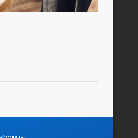
d.o.o.
IĆ COM