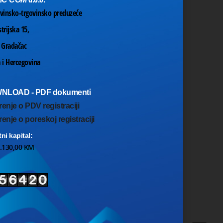
vinsko-trgovinsko preduzeće
trijska 15,
 Gradačac
 i Hercegovina
i
NLOAD - PDF dokument
renje o PDV registraciji
enje o poreskoj registraciji
ni kapital:
6.130,00 KM