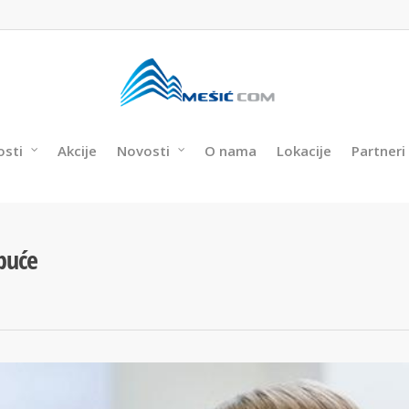
osti
Akcije
Novosti
O nama
Lokacije
Partneri
buće