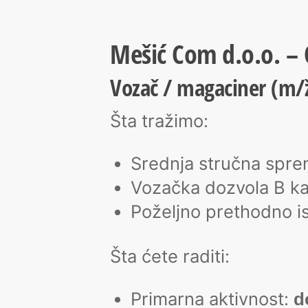
Mešić Com d.o.o. – 
Vozač / magaciner (m/ž)
Šta tražimo:
Srednja stručna spre
Vozačka dozvola B kat
Poželjno prethodno isk
Šta ćete raditi:
Primarna aktivnost:
d