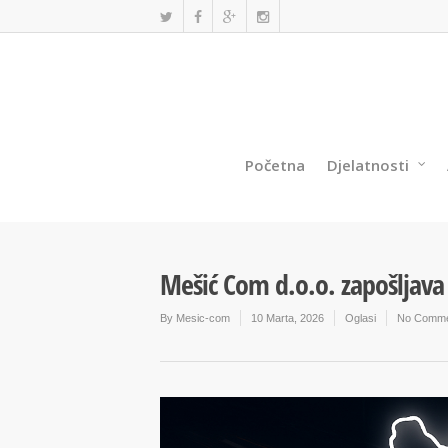
Početna
Djelatnosti
Mešić Com d.o.o. zapošljav
By
Mesic-com
10 Marta, 2026
Oglasi
No Comme