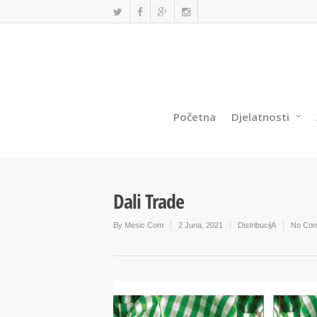
Početna
Djelatnosti
Dali Trade
By
Mesic Com
2 Juna, 2021
DistribucijA
No Co