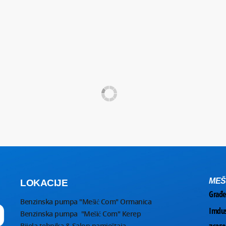
MEŠ
LOKACIJE
Građe
Benzinska pumpa "Mešić Com" Ormanica
Imdus
Benzinska pumpa "Mešić Com" Kerep
Bijela tehnika & Salon namještaja