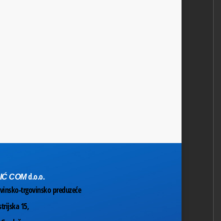
d.o.o.
IĆ COM
vinsko-trgovinsko preduzeće
trijska 15,