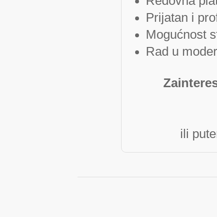
Redovna plat
Prijatan i pr
Mogućnost st
Rad u moder
Zaintere
ili pu