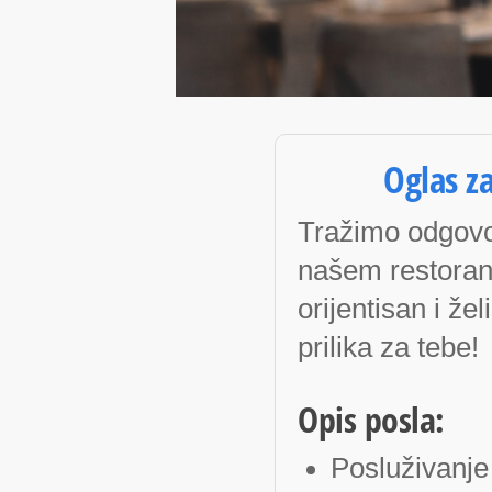
Oglas 
Tražimo odgovo
našem restoranu
orijentisan i že
prilika za tebe!
Opis posla:
Posluživanje