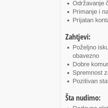
Održavanje č
Primanje i n
Prijatan kon
Zahtjevi:
Poželjno isku
obavezno
Dobre komuni
Spremnost z
Pozitivan sta
Šta nudimo: